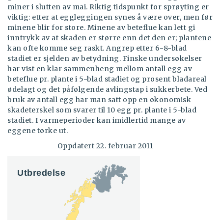
miner i slutten av mai. Riktig tidspunkt for sprøyting er
viktig: etter at eggleggingen synes å være over, men før
minene blir for store. Minene av beteflue kan lett gi
inntrykk av at skaden er større enn det den er; plantene
kan ofte komme seg raskt. Angrep etter 6-8-blad
stadiet er sjelden av betydning.
Finske undersøkelser
har vist en klar sammenheng mellom antall egg av
beteflue pr. plante i 5-blad stadiet og prosent bladareal
ødelagt og det påfølgende avlingstap i sukkerbete. Ved
bruk av antall egg har man satt opp en økonomisk
skadeterskel som svarer til 10 egg pr. plante i 5-blad
stadiet. I varmeperioder kan imidlertid mange av
eggene tørke ut.
Oppdatert 22. februar 2011
Utbredelse