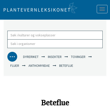
Tog
nav
DYRERIKET
INSEKTER
TOVINGER
FLUER
ANTHOMYIIDAE
BETEFLUE
Beteflue