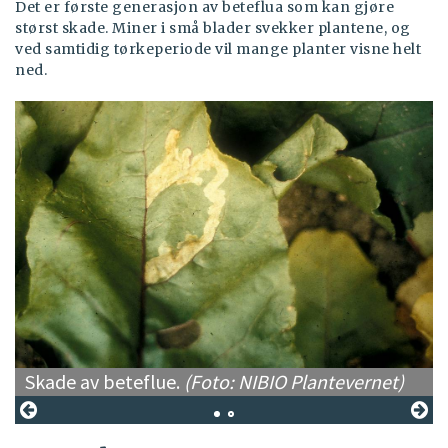
Det er første generasjon av beteflua som kan gjøre
størst skade. Miner i små blader svekker plantene, og
ved samtidig tørkeperiode vil mange planter visne helt
ned.
Skade av beteflue.
(Foto: NIBIO Plantevernet)