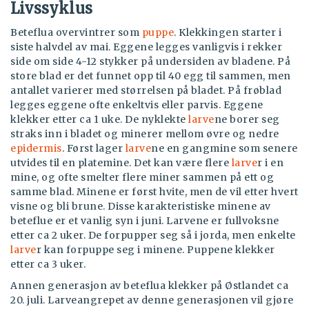
Livssyklus
Beteflua overvintrer som
puppe
. Klekkingen starter i
siste halvdel av mai. Eggene legges vanligvis i rekker
side om side 4-12 stykker på undersiden av bladene. På
store blad er det funnet opp til 40 egg til sammen, men
antallet varierer med størrelsen på bladet. På frøblad
legges eggene ofte enkeltvis eller parvis. Eggene
klekker etter ca 1 uke. De nyklekte
larve
ne borer seg
straks inn i bladet og minerer mellom øvre og nedre
epidermis
. Først lager
larve
ne en gangmine som senere
utvides til en platemine. Det kan være flere
larve
r i en
mine, og ofte smelter flere miner sammen på ett og
samme blad. Minene er først hvite, men de vil etter hvert
visne og bli brune. Disse karakteristiske minene av
beteflue er et vanlig syn i juni. Larvene er fullvoksne
etter ca 2 uker. De forpupper seg så i jorda, men enkelte
larve
r kan forpuppe seg i minene. Puppene klekker
etter ca 3 uker.
Annen generasjon av beteflua klekker på Østlandet ca
20. juli. Larveangrepet av denne generasjonen vil gjøre