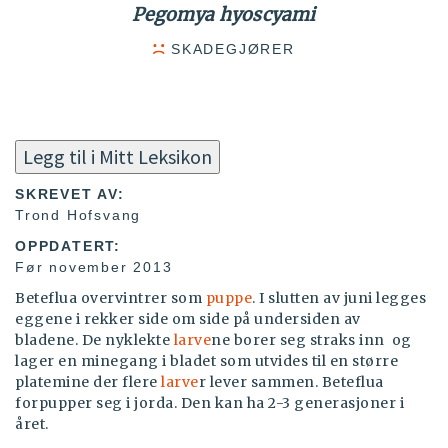
Pegomya hyoscyami
SKADEGJØRER
Legg til i Mitt Leksikon
SKREVET AV:
Trond Hofsvang
OPPDATERT:
Før november 2013
Beteflua overvintrer som
puppe
. I slutten av juni legges
eggene i rekker side om side på undersiden av
bladene. De nyklekte
larve
ne borer seg straks inn og
lager en minegang i bladet som utvides til en større
platemine der flere
larve
r lever sammen. Beteflua
forpupper seg i jorda. Den kan ha 2-3 generasjoner i
året.