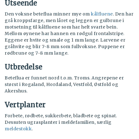
Utseende
Den voksne beteflua minner mye om
kålfluene
. Den har
grå kroppsfarge, men låret og leggen er gulbrune i
motsetning til kålfluene som har helt svarte bein.
Mellom øynene har hannen en rødgul frontalstripe.
Eggene er hvite og smale og 1 mm lange. Larvene er
gråhvite og blir 7-8 mm som fullvoksne. Puppene er
rødbrune og 7-8 mm lange.
Utbredelse
Beteflua er funnet nord t.o.m. Troms. Angrepene er
størst i Rogaland, Hordaland, Vestfold, Østfold og
Akershus.
Vertplanter
Forbete, rødbete, sukkerbete, bladbete og spinat.
Dessuten ugrasplanter i meldefamilien, særlig
meldestokk
.