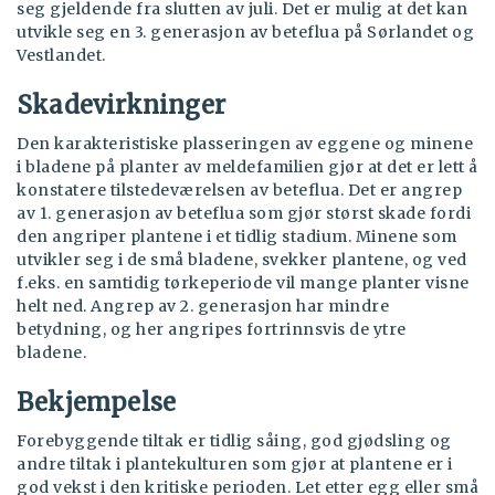
seg gjeldende fra slutten av juli. Det er mulig at det kan
utvikle seg en 3. generasjon av beteflua på Sørlandet og
Vestlandet.
Skadevirkninger
Den karakteristiske plasseringen av eggene og minene
i bladene på planter av meldefamilien gjør at det er lett å
konstatere tilstedeværelsen av beteflua. Det er angrep
av 1. generasjon av beteflua som gjør størst skade fordi
den angriper plantene i et tidlig stadium. Minene som
utvikler seg i de små bladene, svekker plantene, og ved
f.eks. en samtidig tørkeperiode vil mange planter visne
helt ned. Angrep av 2. generasjon har mindre
betydning, og her angripes fortrinnsvis de ytre
bladene.
Bekjempelse
Forebyggende tiltak er tidlig såing, god gjødsling og
andre tiltak i plantekulturen som gjør at plantene er i
god vekst i den kritiske perioden. Let etter egg eller små