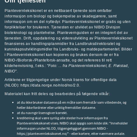
Om tjenesten
Plantevernleksikonet er en nettbasert tjeneste som omfatter
informasjon om biologi og bekjempelse av skadegjørere, samt
informasjon om en del nyttedyr. Plantevernleksikonet er gratis og uten
forpliktelser for brukeren. Tjenesten er utviklet av
NIBIO Divisjon
bioteknologi og plantehelse
.
Plantevernguiden
er en integrert del av
tjenesten. Drift, oppdatering og videreutvikling av Plantevernleksikonet
finansieres av handlingsplanmidler fra
Landbruksdirektoratet
og
kunnskapsutviklingsmidler fra
Landbruks- og matdepartementet
.
Bilder
i Plantevernleksikonet kan kopieres og brukes dersom de er fra
NIBIO-/Bioforsk-/Planteforsk-ansatte, og det refereres til rett
kildehenvisning, f.eks.: "
Foto: ... fra
Plantevernleksikonet
, E. Fløistad,
NIBIO
".
Artiklene er tilgjengelige under Norsk lisens for offentlige data
(NLOD): https://data.norge.no/nlod/no/2.0.
Materialet kan fritt deles og bearbeides på følgende vilkår:
at du ikke bruker dataene på en måte som fremstår som villedende, og
heller ikke fordreier eller uriktig fremstiller dataene.
at du navngir lisensgiver korrekt.
kreditering skal være synlig alle steder hvor informasjon fra
Plantevernleksikonet vises. NIBIO skal oppgis som kilde slik: "Inneholder
informasjon under NLOD, tilgjengeliggjort gjennom NIBIO -
https://plantevernleksikonet.no/" - eller kortere, etter nærmere avtale.