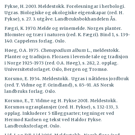
Fykse, H. 2003. Meldestokk. Forelesningar i herbologi.
Ugras. Biologiske og økologiske eigenskapar (red. H.
Fykse), s. 27. 3. utgåve. Landbruksbokhandelen Ås.
Fægri, K. 1970. Melde og svinemelde. Norges planter.
Blomster og trær i naturen (red. K. Fægri). Bind 1, s. 139-
140. Cappelens forlag. Oslo.
Høeg, O.A. 1975.
Chenopodium album
L., meldestokk.
Planter og tradisjon. Floraen i levende tale og tradisjon
i Norge 1925-1973 (red. O.A. Høeg), s. 282, 2. opplag.
Universitetsforlaget. Oslo, Bergen og Tromsø.
Korsmo, E. 1954. Meldestokk. Ugras i nåtidens jordbruk
(red. T. Vidme og F. Grindland), s. 85-91. AS Norsk
landbruks forlag. Oslo.
Korsmo, E., T. Vidme og H. Fykse 2001. Meldestokk.
Korsmos ugrasplansjer (red. H. Fykse), s. 132-133, 3.
opplag. Inkluderer 5 tilleggsarter; tegninger ved
Hermod Karlsen og tekst ved Haldor Fykse.
Landbruksforlaget. Oslo.