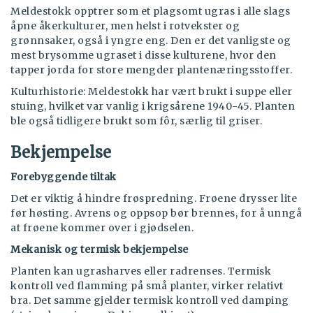
Meldestokk opptrer som et plagsomt ugras i alle slags
åpne åkerkulturer, men helst i rotvekster og
grønnsaker, også i yngre eng. Den er det vanligste og
mest brysomme ugraset i disse kulturene, hvor den
tapper jorda for store mengder plantenæringsstoffer.
Kulturhistorie: Meldestokk har vært brukt i suppe eller
stuing, hvilket var vanlig i krigsårene 1940-45. Planten
ble også tidligere brukt som fôr, særlig til griser.
Bekjempelse
Forebyggende tiltak
Det er viktig å hindre frøspredning. Frøene drysser lite
før høsting. Avrens og oppsop bør brennes, for å unngå
at frøene kommer over i gjødselen.
Mekanisk og termisk bekjempelse
Planten kan ugrasharves eller radrenses. Termisk
kontroll ved flamming på små planter, virker relativt
bra. Det samme gjelder termisk kontroll ved damping