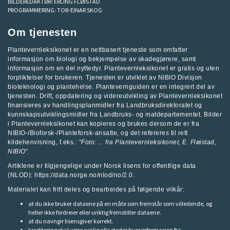
BILDEREDAKTØR:
ERLING FLØISTAD
PROGRAMMERING:
TOR-EINAR SKOG
Om tjenesten
Plantevernleksikonet er en nettbasert tjeneste som omfatter
informasjon om biologi og bekjempelse av skadegjørere, samt
informasjon om en del nyttedyr. Plantevernleksikonet er gratis og uten
forpliktelser for brukeren. Tjenesten er utviklet av
NIBIO Divisjon
bioteknologi og plantehelse
.
Plantevernguiden
er en integrert del av
tjenesten. Drift, oppdatering og videreutvikling av Plantevernleksikonet
finansieres av handlingsplanmidler fra
Landbruksdirektoratet
og
kunnskapsutviklingsmidler fra
Landbruks- og matdepartementet
.
Bilder
i Plantevernleksikonet kan kopieres og brukes dersom de er fra
NIBIO-/Bioforsk-/Planteforsk-ansatte, og det refereres til rett
kildehenvisning, f.eks.: "
Foto: ... fra
Plantevernleksikonet
, E. Fløistad,
NIBIO
".
Artiklene er tilgjengelige under Norsk lisens for offentlige data
(NLOD): https://data.norge.no/nlod/no/2.0.
Materialet kan fritt deles og bearbeides på følgende vilkår:
at du ikke bruker dataene på en måte som fremstår som villedende, og
heller ikke fordreier eller uriktig fremstiller dataene.
at du navngir lisensgiver korrekt.
kreditering skal være synlig alle steder hvor informasjon fra