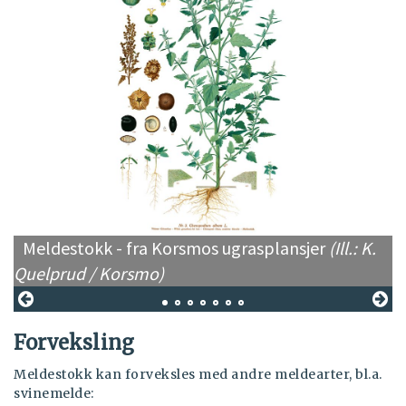
Meldestokk - fra Korsmos ugrasplansjer
(Ill.: K.
K
Quelprud / Korsmo)
Forveksling
Meldestokk kan forveksles med andre meldearter, bl.a.
svinemelde: