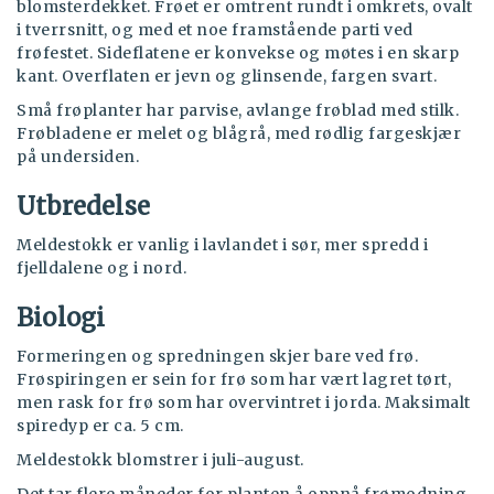
blomsterdekket. Frøet er omtrent rundt i omkrets, ovalt
i tverrsnitt, og med et noe framstående parti ved
frøfestet. Sideflatene er konvekse og møtes i en skarp
kant. Overflaten er jevn og glinsende, fargen svart.
Små frøplanter har parvise, avlange frøblad med stilk.
Frøbladene er melet og blågrå, med rødlig fargeskjær
på undersiden.
Utbredelse
Meldestokk er vanlig i lavlandet i sør, mer spredd i
fjelldalene og i nord.
Biologi
Formeringen og spredningen skjer bare ved frø.
Frøspiringen er sein for frø som har vært lagret tørt,
men rask for frø som har overvintret i jorda. Maksimalt
spiredyp er ca. 5 cm.
Meldestokk blomstrer i juli-august.