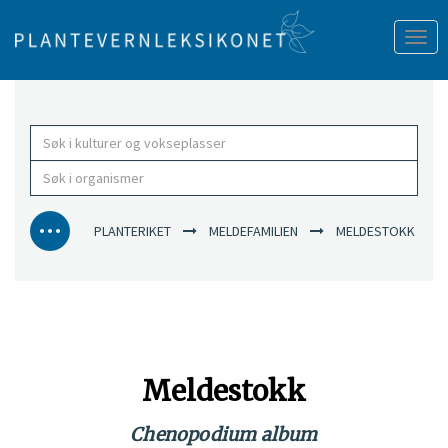
Tog
nav
PLANTERIKET
MELDEFAMILIEN
MELDESTOKK
Meldestokk
Chenopodium album