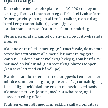
Kjennetegn
Den voksne meldestokkplanten er 30-100 cm høy med
kraftig pålerot. Planten er meget fleksibel i vokseform
(eksempelvis tynn og smal i en kornåker, men vid og
bred i en grønnsakåker), avhengig av
konkurransepresset fra andre planter omkring.
Stengelen er glatt, kantet og stiv med opprettvoksende
greiner.
Bladene er rombeformet-eggeformet/ovale, de øverste
oftest lansettformet, alle mer eller mindre tagget i
kanten. Bladene har et melaktig belegg, som består av
hår med en kulerund, gjennomsiktig blære i toppen
(kan sees lett med en håndlupe).
Planten har blomstene ordnet knippevis i en mer eller
mindre sammentrengt topp, de er små, grønnaktige og
fem-tallige. Dekkbladene er sammenvokst ved basis.
Blomstene er tvekjønnet, med 5 støvbærere, og 1
støvvei med 2 grifler.
Frukten er en nøtt med hinneaktig skall og omgitt av