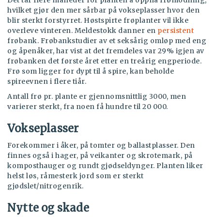
Det tar flere måneder for planten å oppnå frømodning,
hvilket gjør den mer sårbar på vokseplasser hvor den
blir sterkt forstyrret. Høstspirte frøplanter vil ikke
overleve vinteren. Meldestokk danner en
persistent
frøbank. Frøbankstudier av et seksårig omløp med eng
og åpenåker, har vist at det fremdeles var 29% igjen av
frøbanken det første året etter en treårig engperiode.
Frø som ligger for dypt til å spire, kan beholde
spireevnen i flere tiår.
Antall frø pr. plante er gjennomsnittlig 3000, men
varierer sterkt, fra noen få hundre til 20 000.
Vokseplasser
Forekommer i åker, på tomter og ballastplasser. Den
finnes også i hager, på veikanter og skrotemark, på
komposthauger og rundt gjødseldynger. Planten liker
helst løs, råmesterk jord som er sterkt
gjødslet/nitrogenrik.
Nytte og skade