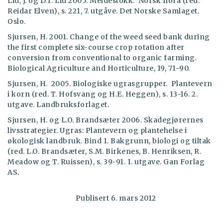
Lid, J. og D.T. Lid 2005. Meldestokk. Norsk flora (red.
Reidar Elven), s. 221, 7. utgåve. Det Norske Samlaget.
Oslo.
Sjursen, H. 2001. Change of the weed seed bank during
the first complete six-course crop rotation after
conversion from conventional to organic farming.
Biological Agriculture and Horticulture, 19, 71-90.
Sjursen, H. 2005. Biologiske ugrasgrupper. Plantevern
i korn (red. T. Hofsvang og H.E. Heggen), s. 13-16. 2.
utgave. Landbruksforlaget.
Sjursen, H. og L.O. Brandsæter 2006. Skadegjørernes
livsstrategier. Ugras: Plantevern og plantehelse i
økologisk landbruk. Bind 1. Bakgrunn, biologi og tiltak
(red. L.O. Brandsæter, S.M. Birkenes, B. Henriksen, R.
Meadow og T. Ruissen), s. 39-91. 1. utgave. Gan Forlag
AS.
Publisert 6. mars 2012