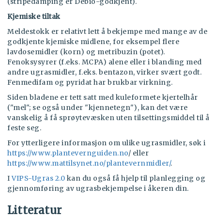
(stripedamping er Debio-godkjent).
Kjemiske tiltak
Meldestokk er relativt lett å bekjempe med mange av de
godkjente kjemiske midlene, for eksempel flere
lavdosemidler (korn) og metribuzin (potet).
Fenoksysyrer (f.eks. MCPA) alene eller i blanding med
andre ugrasmidler, f.eks. bentazon, virker svært godt.
Fenmedifam og pyridat har brukbar virkning.
Siden bladene er tett satt med kuleformete kjertelhår
("mel"; se også under "kjennetegn"), kan det være
vanskelig å få sprøytevæsken uten tilsettingsmiddel til å
feste seg.
For ytterligere informasjon om ulike ugrasmidler, søk i
https://www.plantevernguiden.no
/ eller
https://www.mattilsynet.no/plantevernmidler/
.
I
VIPS-Ugras 2.0
kan du også få hjelp til planlegging og
gjennomføring av ugrasbekjempelse i åkeren din.
Litteratur