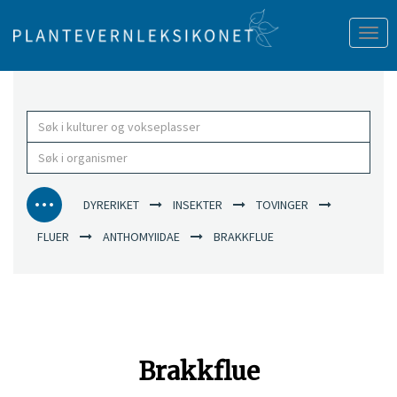
Tog
nav
DYRERIKET
INSEKTER
TOVINGER
FLUER
ANTHOMYIIDAE
BRAKKFLUE
Brakkflue