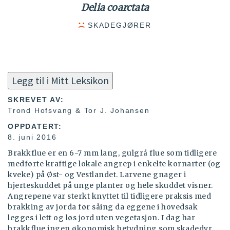
Delia coarctata
SKADEGJØRER
Legg til i Mitt Leksikon
SKREVET AV:
Trond Hofsvang & Tor J. Johansen
OPPDATERT:
8. juni 2016
Brakkflue er en 6-7 mm lang, gulgrå flue som tidligere
medførte kraftige lokale angrep i enkelte kornarter (og
kveke) på Øst- og Vestlandet. Larvene gnager i
hjerteskuddet på unge planter og hele skuddet visner.
Angrepene var sterkt knyttet til tidligere praksis med
brakking av jorda før såing da eggene i hovedsak
legges i lett og løs jord uten vegetasjon. I dag har
brakkflue ingen økonomisk betydning som skadedyr.