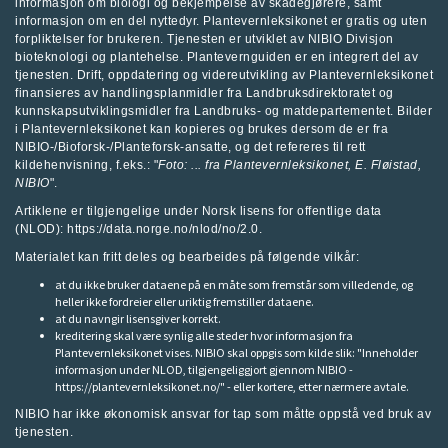
informasjon om biologi og bekjempelse av skadegjørere, samt
informasjon om en del nyttedyr. Plantevernleksikonet er gratis og uten
forpliktelser for brukeren. Tjenesten er utviklet av
NIBIO Divisjon
bioteknologi og plantehelse
.
Plantevernguiden
er en integrert del av
tjenesten. Drift, oppdatering og videreutvikling av Plantevernleksikonet
finansieres av handlingsplanmidler fra
Landbruksdirektoratet
og
kunnskapsutviklingsmidler fra
Landbruks- og matdepartementet
.
Bilder
i Plantevernleksikonet kan kopieres og brukes dersom de er fra
NIBIO-/Bioforsk-/Planteforsk-ansatte, og det refereres til rett
kildehenvisning, f.eks.: "
Foto: ... fra
Plantevernleksikonet
, E. Fløistad,
NIBIO
".
Artiklene er tilgjengelige under Norsk lisens for offentlige data
(NLOD): https://data.norge.no/nlod/no/2.0.
Materialet kan fritt deles og bearbeides på følgende vilkår:
at du ikke bruker dataene på en måte som fremstår som villedende, og
heller ikke fordreier eller uriktig fremstiller dataene.
at du navngir lisensgiver korrekt.
kreditering skal være synlig alle steder hvor informasjon fra
Plantevernleksikonet vises. NIBIO skal oppgis som kilde slik: "Inneholder
informasjon under NLOD, tilgjengeliggjort gjennom NIBIO -
https://plantevernleksikonet.no/" - eller kortere, etter nærmere avtale.
NIBIO har ikke økonomisk ansvar for tap som måtte oppstå ved bruk av
tjenesten.