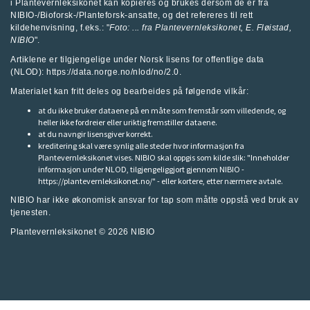
i Plantevernleksikonet kan kopieres og brukes dersom de er fra
NIBIO-/Bioforsk-/Planteforsk-ansatte, og det refereres til rett
kildehenvisning, f.eks.: "
Foto: ... fra
Plantevernleksikonet
, E. Fløistad,
NIBIO
".
Artiklene er tilgjengelige under Norsk lisens for offentlige data
(NLOD): https://data.norge.no/nlod/no/2.0.
Materialet kan fritt deles og bearbeides på følgende vilkår:
at du ikke bruker dataene på en måte som fremstår som villedende, og
heller ikke fordreier eller uriktig fremstiller dataene.
at du navngir lisensgiver korrekt.
kreditering skal være synlig alle steder hvor informasjon fra
Plantevernleksikonet vises. NIBIO skal oppgis som kilde slik: "Inneholder
informasjon under NLOD, tilgjengeliggjort gjennom NIBIO -
https://plantevernleksikonet.no/" - eller kortere, etter nærmere avtale.
NIBIO har ikke økonomisk ansvar for tap som måtte oppstå ved bruk av
tjenesten.
Plantevernleksikonet © 2026
NIBIO