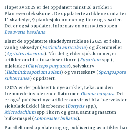
I løpet av 2025 er det oppdatert minst 26 artikler i
Plantevernleksikonet. De oppdaterte artiklene omfatter
11 skadedyr, 9 plantesjukdommer og flere ugrasarter.
Det er også oppdatert informasjon om nyttesoppen
Beauveria bassiana
.
Blant de oppdaterte skadedyrartiklene i 2025 er f.eks.
vanlig saksedyr (
Forficula auricularia
) og åkersmeller
(
Agriotes obscurus
). Når det gjelder sjukdommer, er
artikler om bl.a. fusarioser i korn (
Fusarium
spp.),
mjølauke (
Claviceps purpurea
), sølvskurv
Ugrasnøkkelen
(NIBIO)
(
Helminthosporium solani
) og vorteskurv (
Spongospora
subterranea
) oppdatert.
I 2025 er det publisert 6 nye artikler, f.eks. om den
fremmede invaderende flatormen
Obama nungara
. Det
er også publisert nye artikler om virus i bl.a. bærvekster,
sjokoladeflekk i åkerbønne (
Botrytis
spp.),
Microdochium
spp. i korn og gras, samt ugrasarten
bulkemispel (
Cotoneaster bullatus
).
Parallelt med oppdatering og publisering av artikler har